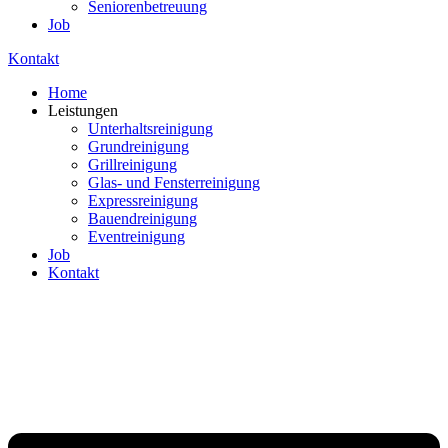
Seniorenbetreuung
Job
Kontakt
Home
Leistungen
Unterhaltsreinigung
Grundreinigung
Grillreinigung
Glas- und Fensterreinigung
Expressreinigung
Bauendreinigung
Eventreinigung
Job
Kontakt