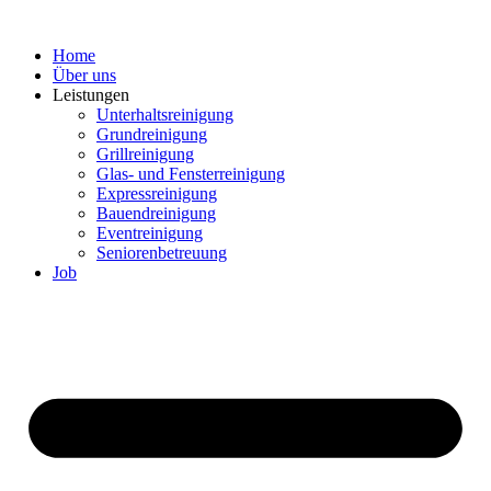
Zum
Inhalt
Home
springen
Über uns
Leistungen
Unterhaltsreinigung
Grundreinigung
Grillreinigung
Glas- und Fensterreinigung
Expressreinigung
Bauendreinigung
Eventreinigung
Seniorenbetreuung
Job